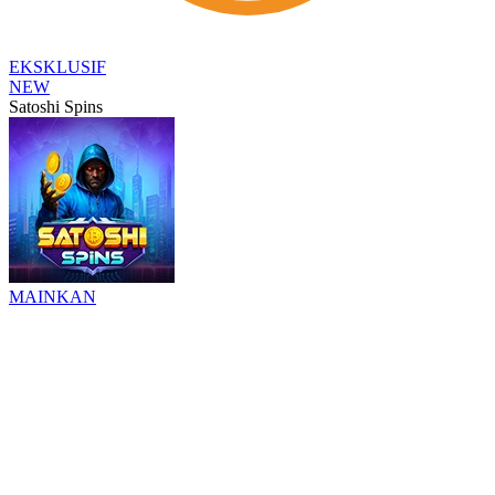
EKSKLUSIF
NEW
Satoshi Spins
MAINKAN