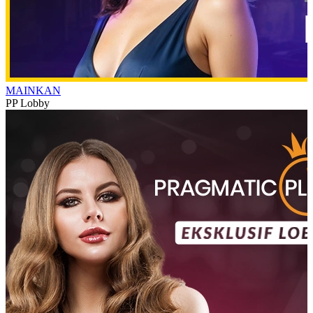
MAINKAN
PP Lobby