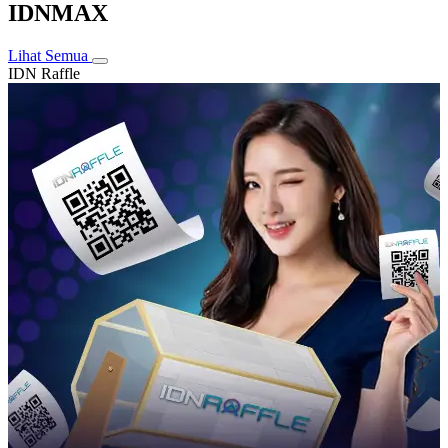
IDNMAX
Lihat Semua
IDN Raffle