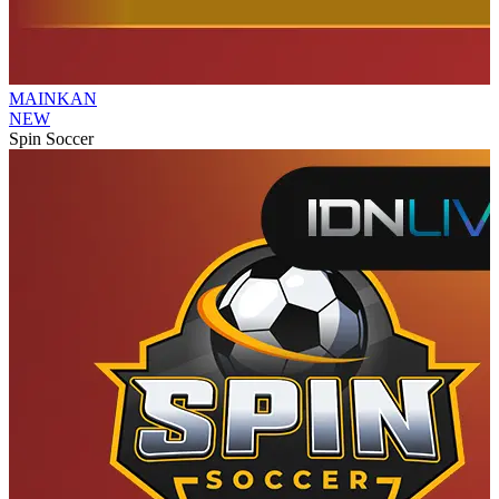
MAINKAN
NEW
Spin Soccer