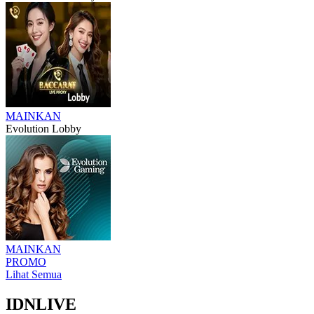
MAINKAN
Evolution Lobby
MAINKAN
PROMO
Lihat Semua
IDNLIVE