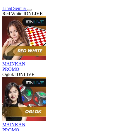
Lihat Semua
Red White IDNLIVE
MAINKAN
PROMO
Oglok IDNLIVE
MAINKAN
PROMO