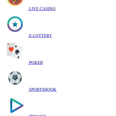
LIVE CASINO
E-LOTTERY
POKER
SPORTSBOOK