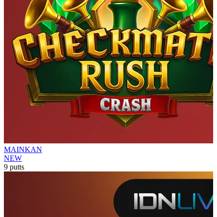
MAINKAN
NEW
9 putts