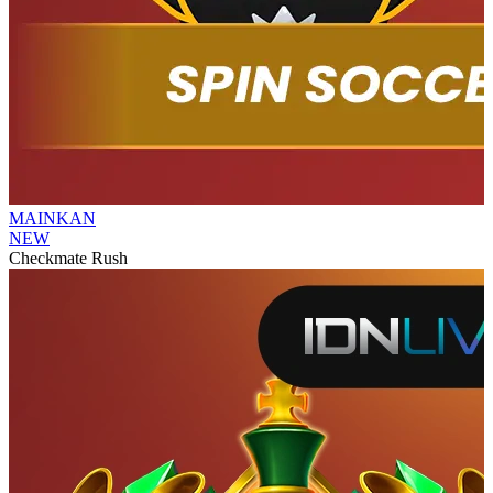
MAINKAN
NEW
Checkmate Rush