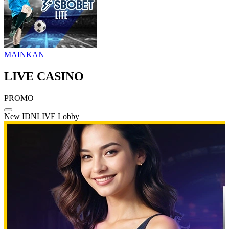
MAINKAN
LIVE CASINO
PROMO
New IDNLIVE Lobby