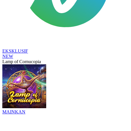
EKSKLUSIF
NEW
Lamp of Cornucopia
MAINKAN