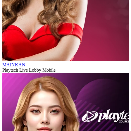
MAINKAN
Playtech Live Lobby Mobile