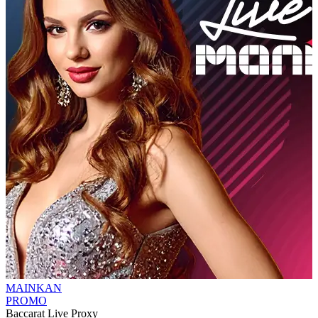
MAINKAN
PROMO
Baccarat Live Proxy