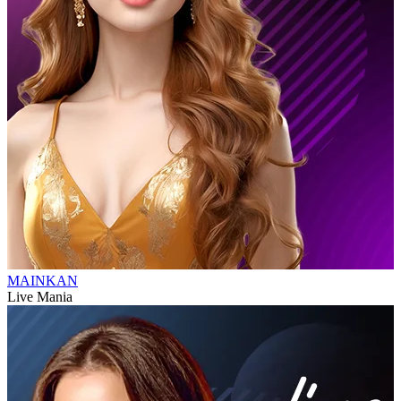
MAINKAN
Live Mania