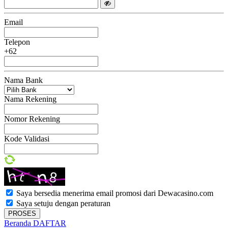
Email
Telepon
+62
Nama Bank
Nama Rekening
Nomor Rekening
Kode Validasi
Saya bersedia menerima email promosi dari Dewacasino.com
Saya setuju dengan peraturan
PROSES
Beranda
DAFTAR