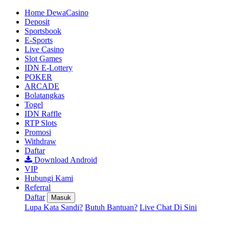
Home DewaCasino
Deposit
Sportsbook
E-Sports
Live Casino
Slot Games
IDN E-Lottery
POKER
ARCADE
Bolatangkas
Togel
IDN Raffle
RTP Slots
Promosi
Withdraw
Daftar
Download Android
VIP
Hubungi Kami
Referral
Daftar
Masuk
Lupa Kata Sandi?
Butuh Bantuan?
Live Chat Di Sini