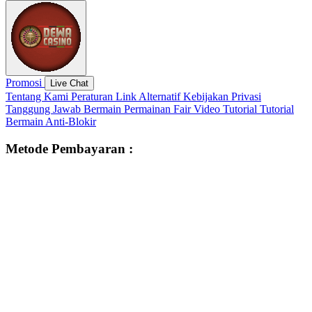
Promosi
Live Chat
Tentang Kami
Peraturan
Link Alternatif
Kebijakan Privasi
Tanggung Jawab Bermain
Permainan Fair
Video Tutorial
Tutorial
Bermain
Anti-Blokir
Metode Pembayaran :