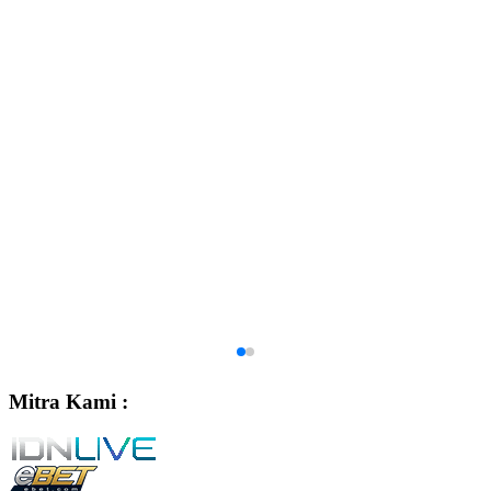
Mitra Kami :