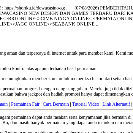
 : https://shortku.id/dewacasino-gg ..
(07/08/2026)
PEMBERITAHU
EWACASINO NEW DESIGN DAN GAMES TERBARU DARI KAMI
NE<>BRI ONLINE<>CIMB NIAGA ONLINE<>PERMATA ONL
NLINE<>JAGO ONLINE<>SEABANK ONLINE ..
ng aman dan terpercaya di internet untuk para member kami. Kami me
iliki kontrol atas apapun terhadap hasil permainan.
mi memungkinkan member kami untuk memeriksa histori dari setiap has
u permainan progresif dengan uang sungguhan. Mereka juga tidak diiz
astikan bahwa jackpot dan hadiah promosi hanya dapat dimenangkan 
main
|
Permainan Fair
|
Cara Bermain
|
Tutorial Video
|
Link Alternatif
|
ragam permainan dapat anda rasakan serta kenyamanan jika bermain di
 Sic Bo, dan masih banyak permainan yang dapat anda mainkan dan me
c/laptop maupun mobile untuk anda bermain, dengan keamanan dan k